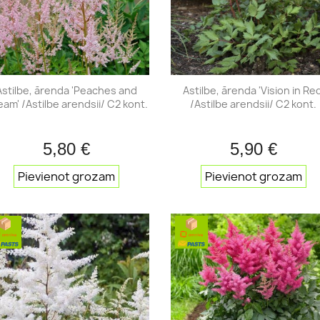
Acālijas
es
as
Astilbe, ārenda 'Peaches and
Astilbe, ārenda 'Vision in Red
am' /Astilbe arendsii/ C2 kont.
/Astilbe arendsii/ C2 kont.
es
5,80 €
5,90 €
Īss ieskats
Īss iesk


Pievienot grozam
Pievienot grozam