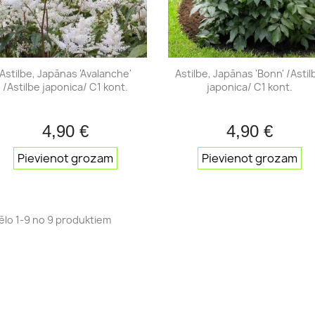
 koku audzēšana
Ceriņu audzēšana
Spireju 
 kā audzēt dažādus
Kur un kā audzēt ceriņus?
Kā pareizi
Astilbe, Japānas 'Avalanche'
Astilbe, Japānas 'Bonn' /Astil
/Astilbe japonica/ C1 kont.
japonica/ C1 kont.
, lai tie dzīvo ilgi
spirejas?
Lasīt vairāk
atītos efektīvi?
Lasīt vairā
airāk
4,90 €
4,90 €
Īss ieskats
Īss iesk


Pievienot grozam
Pievienot grozam
ēlo 1-9 no 9 produktiem