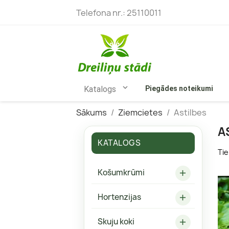
Telefona nr.:
25110011

Katalogs
Piegādes noteikumi
Sākums
Ziemcietes
Astilbes
A
KATALOGS
Tie
Bārbeles
Skarainās
Košumkrūmi

Budlejas
Kokveida 
Hortenzijas
Ceriņi
Vīteņhort

Filadelfi
Liellapu h
Skuju koki
