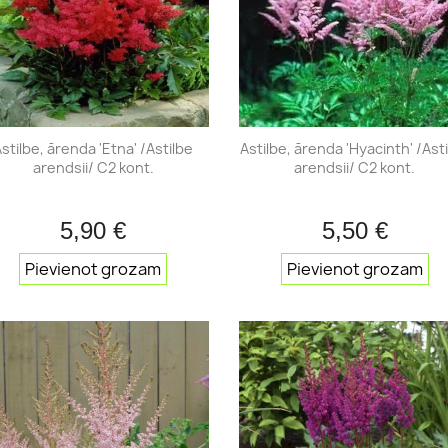
hortenzijas
Tūjas
hortenzijas
Citi skuju koki
stilbe, ārenda 'Etna' /Astilbe
Astilbe, ārenda 'Hyacinth' /Ast
arendsii/ C2 kont.
arendsii/ C2 kont.
5,90 €
5,50 €
Īss ieskats
Īss iesk


Pievienot grozam
Pievienot grozam
Mūžzaļie rododendri