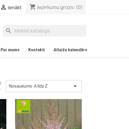
shopping_cart

Iepirkumu grozs:
(0)
Ienākt
search
Par mums
Kontakti
Atlaižu kalendārs
t

Nosaukums: A līdz Z
:
Aprikozes
Ābeles
Vasaras ābeles
Rudens ābeles