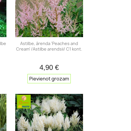
Ziemas ābeles
Kolonābeles
Bumbieres
Vasaras bumbieres
Rudens bumbieres
ilbe
Astilbe, ārenda 'Peaches and
Ziemas bumbieres
Cream' /Astilbe arendsii/ C1 kont.
Ķirši
Skābie ķirši
4,90 €
Saldie ķirši
ats
Īss ieskats

Pievienot grozam
Persiki
Nektarīni
Kārkli, vītoli