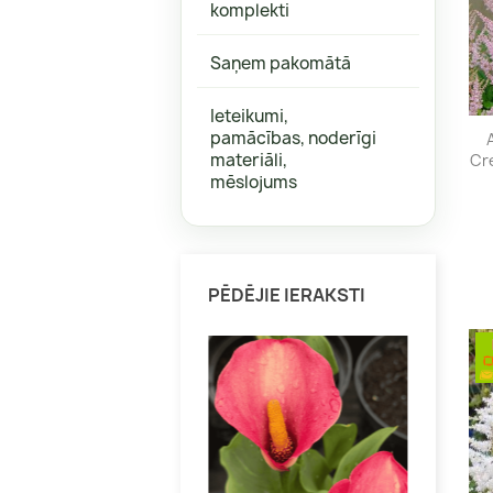
komplekti
Aktinīdijas
Bitenes
Jāņogas, ērkšķogas
Graudzāl
Saņem pakomātā
Kamčatkas ogas
Heihēras
Ieteikumi,
Krūmmellenes
Kaķumētr
pamācības, noderīgi
Vīnogas
Salvijas
materiāli,
Cre
mēslojums
Citi augi veselībai
Dienzied
Citas
PĒDĒJIE IERAKSTI
Klemāti
Citi vīteņaugi