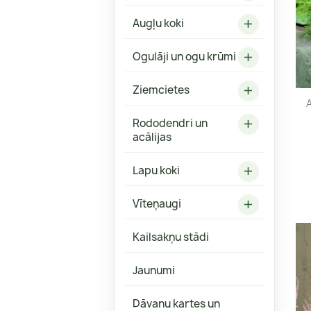
Fizokarpi
Robainās 
Augļu koki
Forsītijas
Ozollapu 

Hibiski
Ogulāji un ogu krūmi

Grimoņi
Klinšrozes
Ziemcietes

A
Magnolijas
Rododendri un

Parūkkoki
acālijas
Spirejas
Lapu koki

Veigelas
Citi
Vīteņaugi

Kailsakņu stādi
Jaunumi
Aronijas, upenes
Astilbes
Dāvanu kartes un