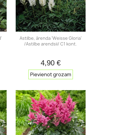
Sakuras
'
Astilbe, ārenda 'Weisse Gloria'
/Astilbe arendsii/ C1 kont.
4,90 €
ats
Īss ieskats

Pievienot grozam