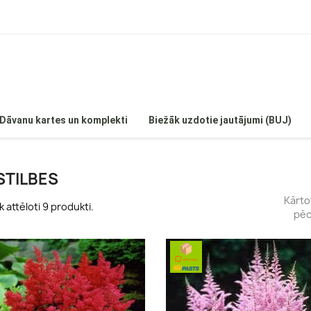
Dāvanu kartes un komplekti
Biežāk uzdotie jautājumi (BUJ)
STILBES
Kārto
k attēloti 9 produkti.
pēc
 hortenzijas
Egles
Hortenzijas
Priedes
enzijas
Īves
ortenzijas
Kadiķi