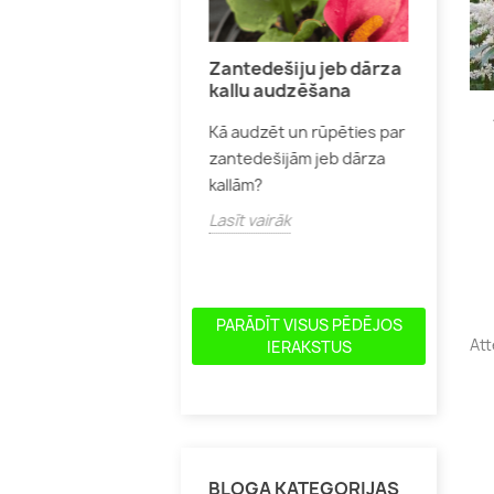
žu audzēšana
Zantedešiju jeb dārza
Skuju
kallu audzēšana
pareizi audzēt un kopt
Kur un
Kā audzēt un rūpēties par
eņrozes,
skujeņus
zantedešijām jeb dārza
ribundrozes, angļu un
un izsk
kallām?
as rozes, lai tās
Lasīt v
ecētu ar skaistiem
Lasīt vairāk
diem...
īt vairāk
PARĀDĪT VISUS PĒDĒJOS
Att
IERAKSTUS
BLOGA KATEGORIJAS