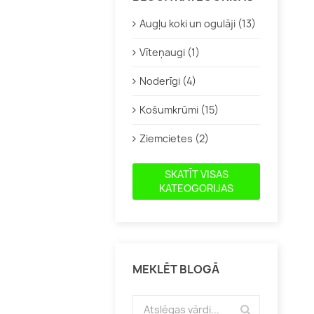
Augļu koki un ogulāji (13)
Vīteņaugi (1)
Noderīgi (4)
Košumkrūmi (15)
Ziemcietes (2)
SKATĪT VISAS
KATEOGORIJAS
MEKLĒT BLOGĀ