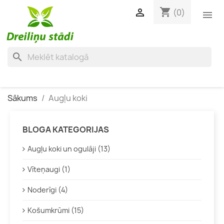
shopping_cart

(0)

search
Sākums
Augļu koki
BLOGA KATEGORIJAS
Augļu koki un ogulāji (13)
Vīteņaugi (1)
Noderīgi (4)
Košumkrūmi (15)