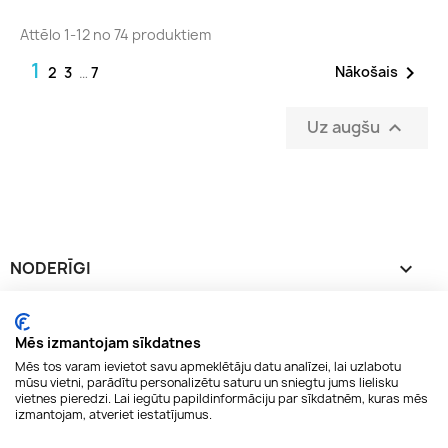
Attēlo 1-12 no 74 produktiem
1

Nākošais
2
3
…
7
Uz augšu

NODERĪGI

INFORMĀCIJA

Mēs izmantojam sīkdatnes
Mēs tos varam ievietot savu apmeklētāju datu analīzei, lai uzlabotu
JŪSU KONTS

mūsu vietni, parādītu personalizētu saturu un sniegtu jums lielisku
vietnes pieredzi. Lai iegūtu papildinformāciju par sīkdatnēm, kuras mēs
izmantojam, atveriet iestatījumus.
KONTAKTI
keyboard_arrow_down