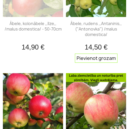
Ābele, kolonābele ,,Ilze,,
Ābele, rudens ,,Antaninis,,
/malus domestica/ - 50-70cm
("Antonovka") /malus
domestica/
14,90 €
14,50 €
Pievienot grozam