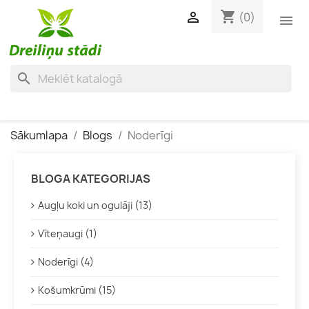
shopping_cart

(0)

search
Sākumlapa
Blogs
Noderīgi
BLOGA KATEGORIJAS
Augļu koki un ogulāji (13)
Vīteņaugi (1)
Noderīgi (4)
Košumkrūmi (15)