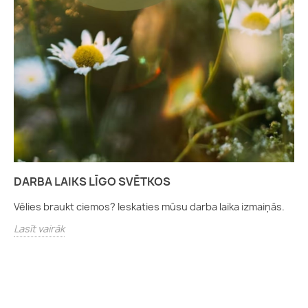
DARBA LAIKS LĪGO SVĒTKOS
Vēlies braukt ciemos? Ieskaties mūsu darba laika izmaiņās.
Lasīt vairāk