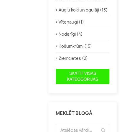
Augļu koki un ogulāji (13)
Vīteņaugi (1)
Noderīgi (4)
Košumkrūmi (15)
Ziemcietes (2)
SKATĪT VISAS
KATEOGORIJAS
MEKLĒT BLOGĀ