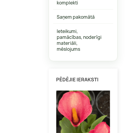
komplekti
Aktinīdijas
Bitenes
Jāņogas, ērkšķogas
Graudzāl
Saņem pakomātā
Kamčatkas ogas
Heihēras
Ieteikumi,
Krūmmellenes
Kaķumētr
pamācības, noderīgi
Vīnogas
Salvijas
materiāli,
mēslojums
Citi augi veselībai
Dienzied
Citas
PĒDĒJIE IERAKSTI
Klemāti
Citi vīteņaugi