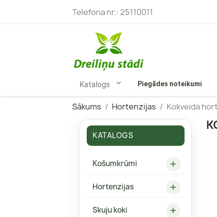
Telefona nr.:
25110011

Katalogs
Piegādes noteikumi
Sākums
Hortenzijas
Kokveida hor
K
KATALOGS
Bārbeles
Skarainās
Košumkrūmi

Budlejas
Kokveida 
Hortenzijas
Ceriņi
Vīteņhort

Filadelfi
Liellapu h
Skuju koki
