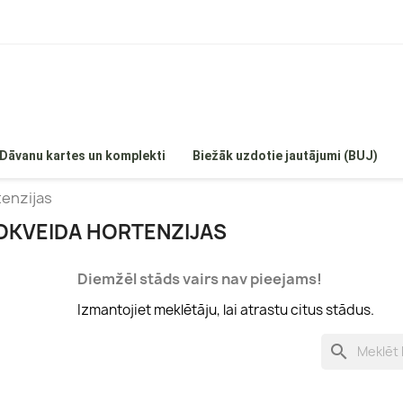
Dāvanu kartes un komplekti
Biežāk uzdotie jautājumi (BUJ)
tenzijas
OKVEIDA HORTENZIJAS
Diemžēl stāds vairs nav pieejams!
 hortenzijas
Egles
Izmantojiet meklētāju, lai atrastu citus stādus.
Hortenzijas
Priedes
enzijas
Īves
search
ortenzijas
Kadiķi