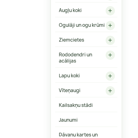
Fizokarpi
Robainās 
Augļu koki
Forsītijas
Ozollapu 

Hibiski
Ogulāji un ogu krūmi

Grimoņi
Klinšrozes
Ziemcietes

Magnolijas
Rododendri un

Parūkkoki
acālijas
Spirejas
Lapu koki

Veigelas
Citi
Vīteņaugi

Kailsakņu stādi
Jaunumi
Aronijas, upenes
Astilbes
Dāvanu kartes un