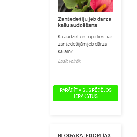
žu audzēšana
Zantedešiju jeb dārza
Skuju
kallu audzēšana
pareizi audzēt un kopt
Kur un
Kā audzēt un rūpēties par
eņrozes,
skujeņus
zantedešijām jeb dārza
ribundrozes, angļu un
un izsk
kallām?
as rozes, lai tās
Lasīt v
ecētu ar skaistiem
Lasīt vairāk
diem...
īt vairāk
PARĀDĪT VISUS PĒDĒJOS
IERAKSTUS
BLOGA KATEGORIJAS