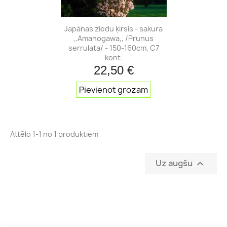
Japānas ziedu ķirsis - sakura
,,Amanogawa,, /Prunus
serrulata/ - 150-160cm, C7
kont.
22,50 €
Pievienot grozam
Attēlo 1-1 no 1 produktiem
Uz augšu
