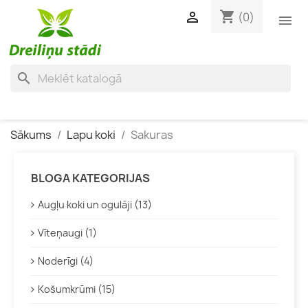
shopping_cart

(0)

search
Sākums
Lapu koki
Sakuras
BLOGA KATEGORIJAS
Augļu koki un ogulāji (13)
Vīteņaugi (1)
Noderīgi (4)
Košumkrūmi (15)