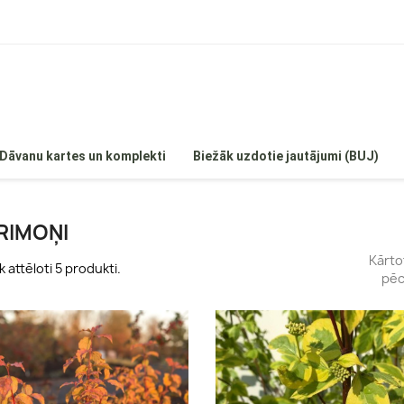
Dāvanu kartes un komplekti
Biežāk uzdotie jautājumi (BUJ)
RIMOŅI
Kārto
k attēloti 5 produkti.
pēc
 hortenzijas
Egles
Hortenzijas
Priedes
enzijas
Īves
ortenzijas
Kadiķi