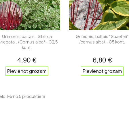
Acālijas
es
as
Grimonis, baltais ,,Sibirica
Grimonis, baltais "Spaethii"
riegata,, /Cornus alba/ - C2,5
/cornus alba/ - C5 kont.
kont.
es
4,90 €
6,80 €
Īss ieskats
Īss iesk


Pievienot grozam
Pievienot grozam
ēlo 1-5 no 5 produktiem