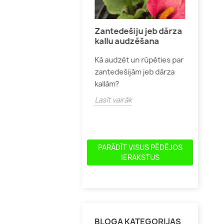
žu audzēšana
Zantedešiju jeb dārza
Skuju
kallu audzēšana
pareizi audzēt un kopt
Kur un
Kā audzēt un rūpēties par
eņrozes,
skujeņus
zantedešijām jeb dārza
ribundrozes, angļu un
un izsk
kallām?
as rozes, lai tās
Lasīt v
ecētu ar skaistiem
Lasīt vairāk
diem...
īt vairāk
PARĀDĪT VISUS PĒDĒJOS
IERAKSTUS
BLOGA KATEGORIJAS