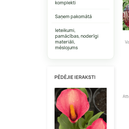
komplekti
Aktinīdijas
Bitenes
Jāņogas, ērkšķogas
Graudzāl
Saņem pakomātā
Kamčatkas ogas
Heihēras
Ieteikumi,
Krūmmellenes
Kaķumētr
pamācības, noderīgi
Vīnogas
Salvijas
materiāli,
Va
mēslojums
Citi augi veselībai
Dienzied
Citas
PĒDĒJIE IERAKSTI
Klemāti
Att
Citi vīteņaugi