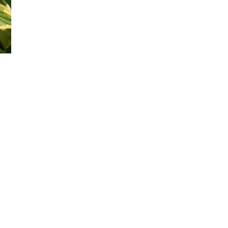
Sakuras
ats