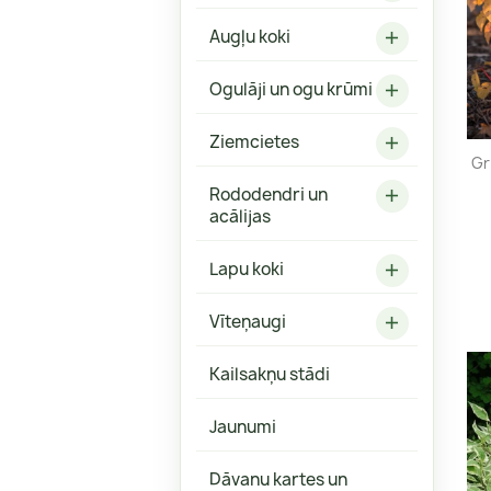
Fizokarpi
Robainās 
Augļu koki
Forsītijas
Ozollapu 

Hibiski
Ogulāji un ogu krūmi

Grimoņi
Klinšrozes
Ziemcietes

Gr
Magnolijas
Rododendri un

Parūkkoki
acālijas
Spirejas
Lapu koki

Veigelas
Citi
Vīteņaugi

Kailsakņu stādi
Jaunumi
Aronijas, upenes
Astilbes
Dāvanu kartes un