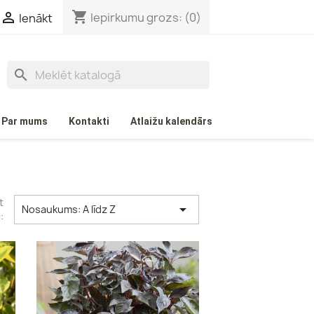
shopping_cart

Iepirkumu grozs:
(0)
Ienākt
search
Par mums
Kontakti
Atlaižu kalendārs
t

Nosaukums: A līdz Z
:
Aprikozes
Ābeles
Vasaras ābeles
Rudens ābeles