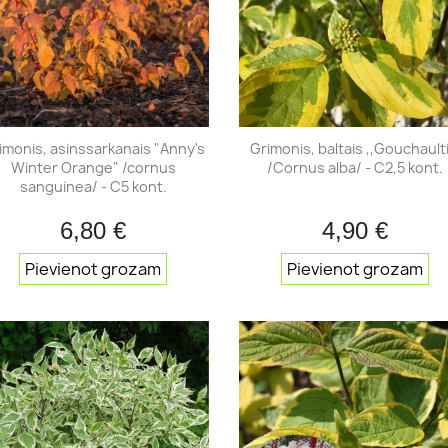
hortenzijas
Tūjas
hortenzijas
Citi skuju koki
imonis, asinssarkanais "Anny's
Grimonis, baltais ,,Gouchaultii
Winter Orange" /cornus
/Cornus alba/ - C2,5 kont.
sanguinea/ - C5 kont.
6,80 €
4,90 €
Īss ieskats
Īss iesk


Pievienot grozam
Pievienot grozam
Mūžzaļie rododendri