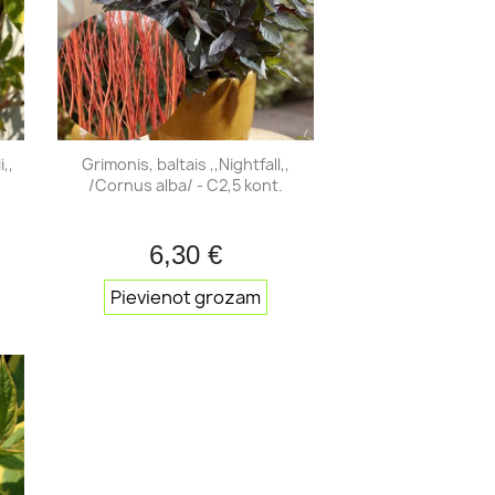
Ziemas ābeles
Kolonābeles
Bumbieres
Vasaras bumbieres
Rudens bumbieres
,,
Grimonis, baltais ,,Nightfall,,
Ziemas bumbieres
/Cornus alba/ - C2,5 kont.
Ķirši
Skābie ķirši
6,30 €
Saldie ķirši
ats
Īss ieskats

Pievienot grozam
Persiki
Nektarīni
Kārkli, vītoli