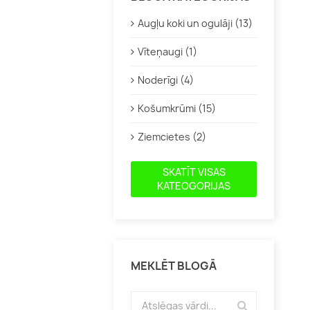
Augļu koki un ogulāji (13)
Vīteņaugi (1)
Noderīgi (4)
Košumkrūmi (15)
Ziemcietes (2)
SKATĪT VISAS
KATEOGORIJAS
MEKLĒT BLOGĀ