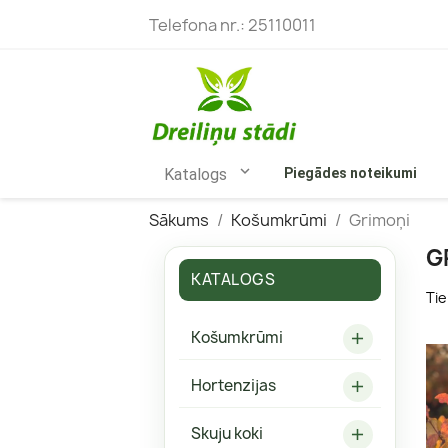
Telefona nr.:
25110011

Katalogs
Piegādes noteikumi
Sākums
Košumkrūmi
Grimoņi
G
KATALOGS
Tie
Bārbeles
Skarainās
Košumkrūmi

Budlejas
Kokveida 
Hortenzijas
Ceriņi
Vīteņhort

Filadelfi
Liellapu h
Skuju koki
