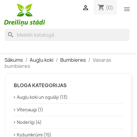
shopping_cart

(0)

search
Sākums
Augļu koki
Bumbieres
Vasaras
bumbieres
BLOGA KATEGORIJAS
Augļu koki un ogulāji (13)
Vīteņaugi (1)
Noderīgi (4)
Košumkrūmi (15)