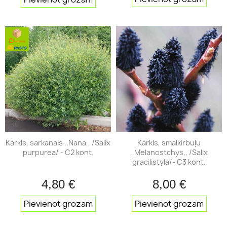
Kārkls, sarkanais ,,Nana,, /Salix
Kārkls, smalkirbuļu
purpurea/ - C2 kont.
,,Melanostchys,, /Salix
gracilistyla/- C3 kont.
4,80 €
8,00 €
Pievienot grozam
Pievienot grozam