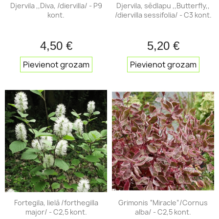
Djervila ,,Diva, /diervilla/ - P9
Djervila, sēdlapu ,,Butterfly,,
kont.
/diervilla sessifolia/ - C3 kont.
4,50 €
5,20 €
Pievienot grozam
Pievienot grozam
Fortegila, lielā /forthegilla
Grimonis “Miracle”/Cornus
major/ - C2,5 kont.
alba/ - C2,5 kont.