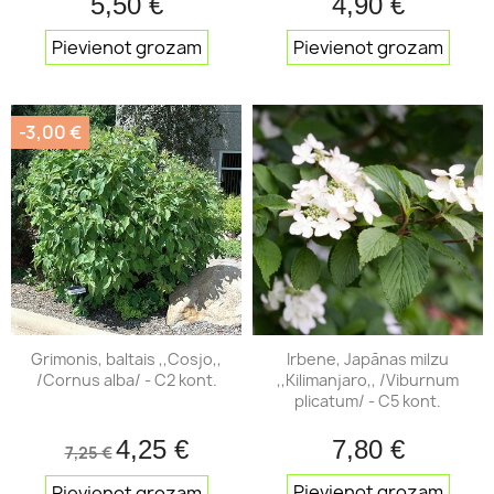
5,50 €
4,90 €
Pievienot grozam
Pievienot grozam
-3,00 €
Grimonis, baltais ,,Cosjo,,
Irbene, Japānas milzu
/Cornus alba/ - C2 kont.
,,Kilimanjaro,, /Viburnum
plicatum/ - C5 kont.
4,25 €
7,80 €
7,25 €
Pievienot grozam
Pievienot grozam