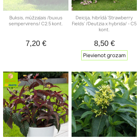
Buksis, mūžzaļais /buxus
Deicija, hibrīdā 'Strawberry
sempervirens/ C2.5 kont.
Fields' /Deutzia x hybrida/ - C5
kont.
7,20 €
8,50 €
Pievienot grozam