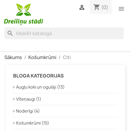
shopping_cart

(0)

search
Sākums
Košumkrūmi
Citi
BLOGA KATEGORIJAS
Augļu koki un ogulāji (13)
Vīteņaugi (1)
Noderīgi (4)
Košumkrūmi (15)