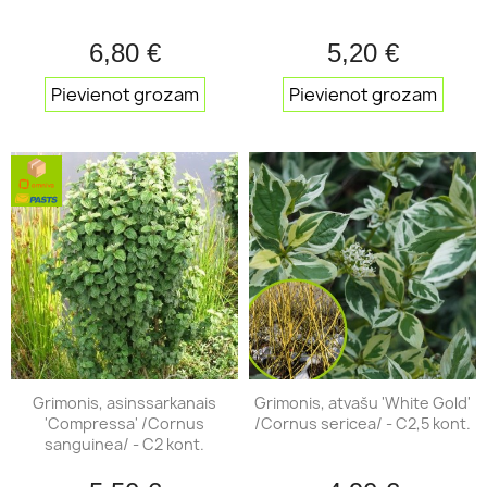
6,80 €
5,20 €
Pievienot grozam
Pievienot grozam
Grimonis, asinssarkanais
Grimonis, atvašu 'White Gold'
'Compressa' /Cornus
/Cornus sericea/ - C2,5 kont.
sanguinea/ - C2 kont.