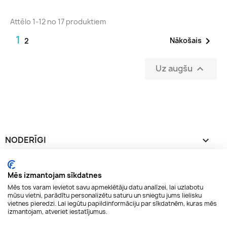
Attēlo 1-12 no 17 produktiem
1

Nākošais
2
Uz augšu

NODERĪGI

INFORMĀCIJA

Mēs izmantojam sīkdatnes
Mēs tos varam ievietot savu apmeklētāju datu analīzei, lai uzlabotu
mūsu vietni, parādītu personalizētu saturu un sniegtu jums lielisku
JŪSU KONTS

vietnes pieredzi. Lai iegūtu papildinformāciju par sīkdatnēm, kuras mēs
izmantojam, atveriet iestatījumus.
KONTAKTI
keyboard_arrow_down