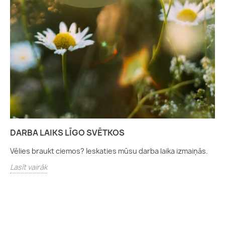
DARBA LAIKS LĪGO SVĒTKOS
Vēlies braukt ciemos? Ieskaties mūsu darba laika izmaiņās.
Lasīt vairāk