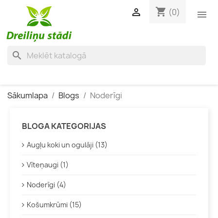
shopping_cart

(0)

search
Sākumlapa
Blogs
Noderīgi
BLOGA KATEGORIJAS
Augļu koki un ogulāji (13)
Vīteņaugi (1)
Noderīgi (4)
Košumkrūmi (15)