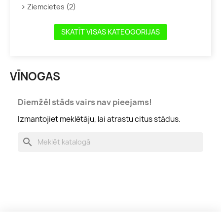
Ziemcietes (2)
SKATĪT VISAS KATEOGORIJAS
VĪNOGAS
Diemžēl stāds vairs nav pieejams!
Izmantojiet meklētāju, lai atrastu citus stādus.
search