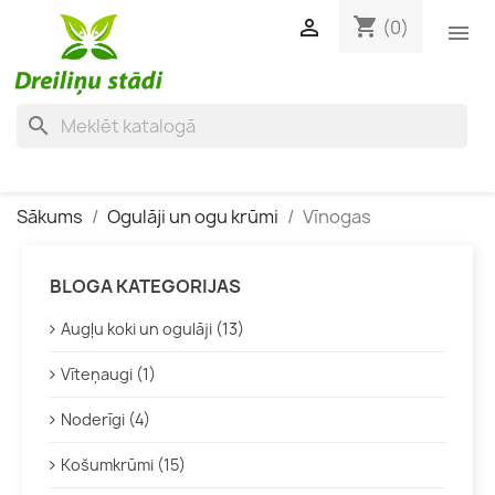
shopping_cart

(0)

search
Sākums
Ogulāji un ogu krūmi
Vīnogas
BLOGA KATEGORIJAS
Augļu koki un ogulāji (13)
Vīteņaugi (1)
Noderīgi (4)
Košumkrūmi (15)