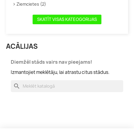
Ziemcietes (2)
SKATĪT VISAS KATEOGORIJAS
ACĀLIJAS
Diemžēl stāds vairs nav pieejams!
Izmantojiet meklētāju, lai atrastu citus stādus.
search