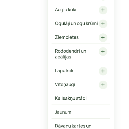
Fizokarpi
Robainās 
Augļu koki
Forsītijas
Ozollapu 

Hibiski
Ogulāji un ogu krūmi

Grimoņi
Klinšrozes
Ziemcietes

Magnolijas
Rododendri un

Parūkkoki
acālijas
Spirejas
Lapu koki

Veigelas
Citi
Vīteņaugi

Kailsakņu stādi
Jaunumi
Aronijas, upenes
Astilbes
Dāvanu kartes un