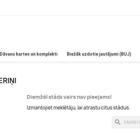
Dāvanu kartes un komplekti
Biežāk uzdotie jautājumi (BUJ)
ERIŅI
Diemžēl stāds vairs nav pieejams!
 hortenzijas
Egles
Izmantojiet meklētāju, lai atrastu citus stādus.
Hortenzijas
Priedes
enzijas
Īves
search
ortenzijas
Kadiķi