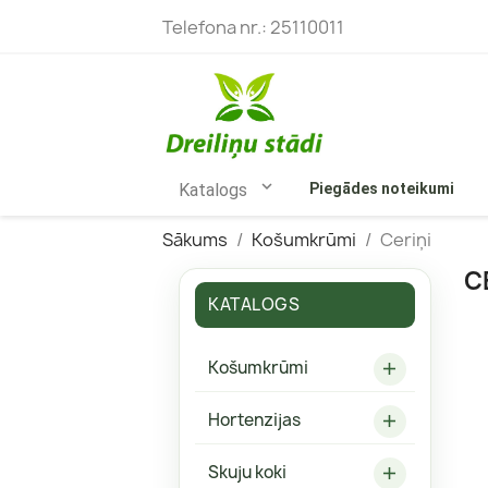
Telefona nr.:
25110011

Katalogs
Piegādes noteikumi
Sākums
Košumkrūmi
Ceriņi
C
KATALOGS
Bārbeles
Skarainās
Košumkrūmi

Budlejas
Kokveida 
Hortenzijas
Ceriņi
Vīteņhort

Filadelfi
Liellapu h
Skuju koki
