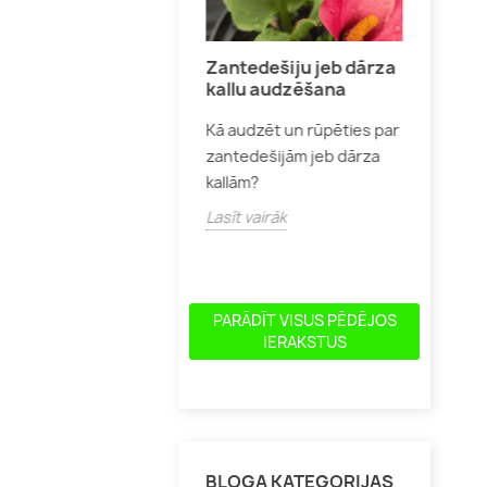
žu audzēšana
Zantedešiju jeb dārza
Skuju
kallu audzēšana
pareizi audzēt un kopt
Kur un
Kā audzēt un rūpēties par
eņrozes,
skujeņus
zantedešijām jeb dārza
ribundrozes, angļu un
un izsk
kallām?
as rozes, lai tās
Lasīt v
ecētu ar skaistiem
Lasīt vairāk
diem...
īt vairāk
PARĀDĪT VISUS PĒDĒJOS
IERAKSTUS
BLOGA KATEGORIJAS