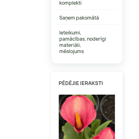
komplekti
Aktinīdijas
Bitenes
Jāņogas, ērkšķogas
Graudzāl
Saņem pakomātā
Kamčatkas ogas
Heihēras
Ieteikumi,
Krūmmellenes
Kaķumētr
pamācības, noderīgi
Vīnogas
Salvijas
materiāli,
mēslojums
Citi augi veselībai
Dienzied
Citas
PĒDĒJIE IERAKSTI
Klemāti
Citi vīteņaugi