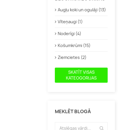
Augļu koki un ogulāji (13)
Vīteņaugi (1)
Noderīgi (4)
Košumkrūmi (15)
Ziemcietes (2)
SKATĪT VISAS
KATEOGORIJAS
MEKLĒT BLOGĀ