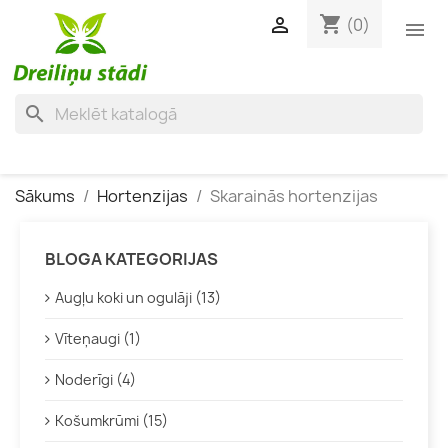
shopping_cart

(0)

search
Sākums
Hortenzijas
Skarainās hortenzijas
BLOGA KATEGORIJAS
Augļu koki un ogulāji (13)
Vīteņaugi (1)
Noderīgi (4)
Košumkrūmi (15)