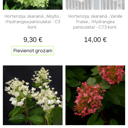
Hortenzija, skarainā ,,Mojito,,
Hortenzija, skarainā ,,Vanille
/Hydrangea paniculata/ - C3
Fraise,, /Hydrangea
kont.
paniculata/ - C7,5 kont.
9,30 €
14,00 €
Pievienot grozam