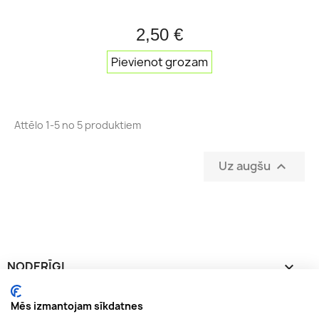
2,50 €
Pievienot grozam
Attēlo 1-5 no 5 produktiem
Uz augšu

NODERĪGI

INFORMĀCIJA

Mēs izmantojam sīkdatnes