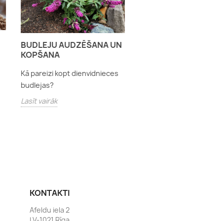
HORTENZIJU AUDZ
BUDLEJU AUDZĒŠANA UN
UN KOPŠANA
KOPŠANA
Kā audzēt un kopt dažā
Kā pareizi kopt dienvidnieces
veidu hortenzijas?
budlejas?
Lasīt vairāk
Lasīt vairāk
KONTAKTI
Afeldu iela 2
LV-1021 Rīga