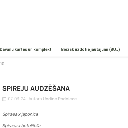
Dāvanu kartes un komplekti
Biežāk uzdotie jautājumi (BUJ)
na
SPIREJU AUDZĒŠANA
 hortenzijas
Egles
07-03-24
Autors
Undīne Podniece
Hortenzijas
Priedes
enzijas
Īves
Spiraea x japonica
ortenzijas
Kadiķi
Spiraea x betulifolia