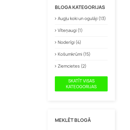
Aktinīdijas
Bitenes
BLOGA KATEGORIJAS
Jāņogas, ērkšķogas
Graudzāl
Augļu koki un ogulāji (13)
Kamčatkas ogas
Heihēras
Vīteņaugi (1)
Krūmmellenes
Kaķumētr
Vīnogas
Salvijas
Noderīgi (4)
Citi augi veselībai
Dienzied
Košumkrūmi (15)
Citas
Ziemcietes (2)
SKATĪT VISAS
KATEOGORIJAS
Klemāti
Citi vīteņaugi
MEKLĒT BLOGĀ