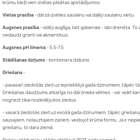
krūmu bieži vien izvēlas pilsētas apstādījumos.
Acālijas
es
Vietas prasība
- dārzā izvēlies saulainu vai daļēji saulainu vietu.
Augsnes prasība
- vidēji auglīga, bet galvenais - labi drenēta. To
as
nedaudz granti vai akmentiņus.
Augsnes pH līmenis
- 5.5-7.5
es
Stādīšanas dziļums
- konteinera dziļums
Griešana
-
- pavasarī ziedošās zied uz iepriekšējā gada dzinumiem, tāpēc t
Griešanas daudzums atkarīgs no dārznieka vēlmes - var veikt kard
nogriezt tikai noziedējušos ziedus.
- vasarā ziedošās zied uz esošā gada dzinumiem, tāpēc griešanu v
sausajiem, nolauztajiem zariem, veidojot krūma formu. Ja ir nepie
griešanu, to dara ziemā.
Spireju stādi mūsu stādaudzētavā 2023.gada sezonā: