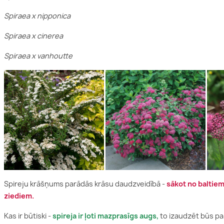
hortenzijas
Tūjas
Spiraea x nipponica
hortenzijas
Citi skuju koki
Spiraea x cinerea
 koku audzēšana
Ceriņu audzēšana
Spireju 
Spiraea x vanhoutte
 kā audzēt dažādus
Kur un kā audzēt ceriņus?
Kā pareizi
, lai tie dzīvo ilgi
spirejas?
Lasīt vairāk
atītos efektīvi?
Lasīt vairā
airāk
Spireju krāšņums parādās krāsu daudzveidībā -
sākot no baltiem
ziediem.
Mūžzaļie rododendri
Kas ir būtiski -
spireja ir ļoti mazprasīgs augs,
to izaudzēt būs pa