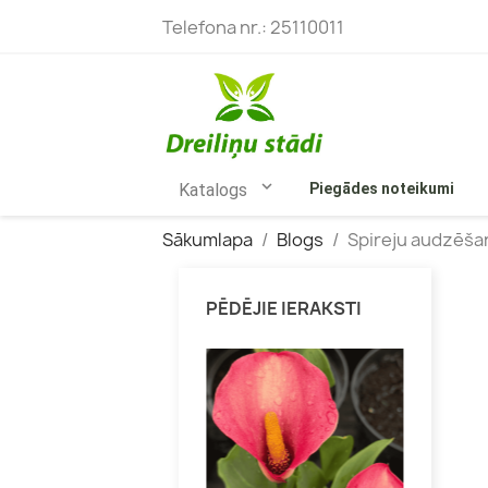
Telefona nr.:
25110011

Katalogs
Piegādes noteikumi
Sākumlapa
Blogs
Spireju audzēša
PĒDĒJIE IERAKSTI
Bārbeles
Skarainās
Budlejas
Kokveida 
Ceriņi
Vīteņhort
Filadelfi
Liellapu h