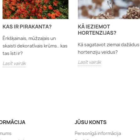
KAS IR PIRAKANTA?
KĀ IEZIEMOT
HORTENZIJAS?
Ērkšķainais, mūžzaļais un
Kā sagatavot ziemai dažādus
skaisti dekoratīvais krūms.. kas
hortenziju veidus?
tas īsti ir?
Lasīt vairāk
Lasīt vairāk
FORMĀCIJA
JŪSU KONTS
 mums
Personīgā informācija