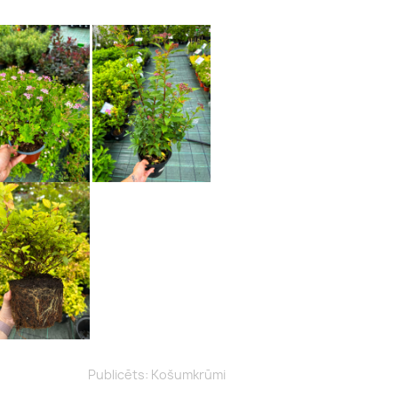
Publicēts:
Košumkrūmi