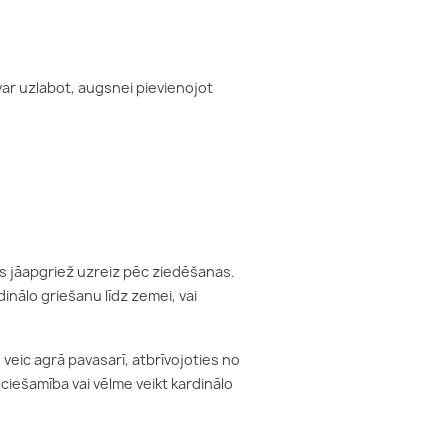
Sakuras
 var uzlabot, augsnei pievienojot
ās jāapgriež uzreiz pēc ziedēšanas.
inālo griešanu līdz zemei, vai
eic agrā pavasarī, atbrīvojoties no
ciešamība vai vēlme veikt kardinālo