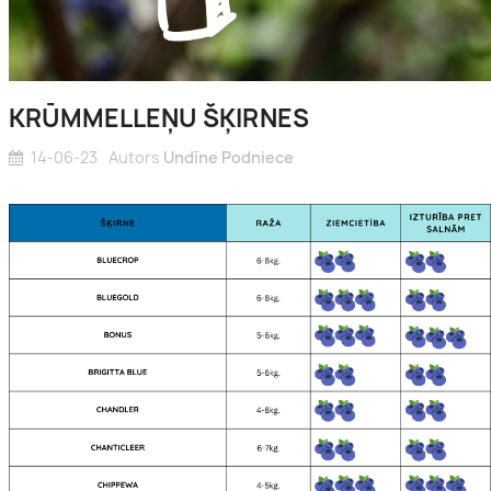
Acālijas
es
KRŪMMELLEŅU ŠĶIRNES
as
14-06-23
Autors
Undīne Podniece
es