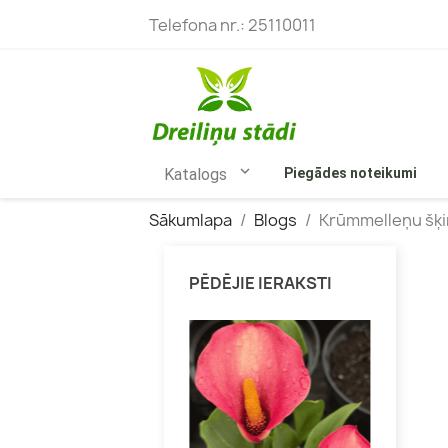
Telefona nr.:
25110011

Katalogs
Piegādes noteikumi
Sākumlapa
Blogs
Krūmmelleņu šķ
PĒDĒJIE IERAKSTI
Bārbeles
Skarainās
Budlejas
Kokveida 
Ceriņi
Vīteņhort
Filadelfi
Liellapu h