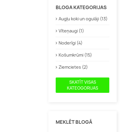
Aktinīdijas
Bitenes
BLOGA KATEGORIJAS
Jāņogas, ērkšķogas
Graudzāl
Augļu koki un ogulāji (13)
Kamčatkas ogas
Heihēras
Vīteņaugi (1)
Krūmmellenes
Kaķumētr
Vīnogas
Salvijas
Noderīgi (4)
Citi augi veselībai
Dienzied
Košumkrūmi (15)
Citas
Ziemcietes (2)
SKATĪT VISAS
KATEOGORIJAS
Klemāti
Citi vīteņaugi
MEKLĒT BLOGĀ