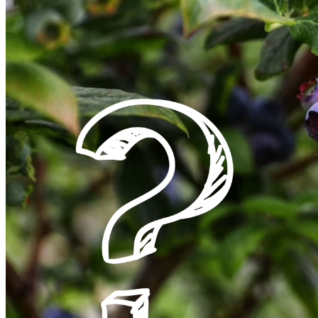
hortenzijas
Tūjas
hortenzijas
Citi skuju koki
 koku audzēšana
Ceriņu audzēšana
Spireju 
 kā audzēt dažādus
Kur un kā audzēt ceriņus?
Kā pareizi
, lai tie dzīvo ilgi
spirejas?
Lasīt vairāk
atītos efektīvi?
Lasīt vairā
airāk
Mūžzaļie rododendri