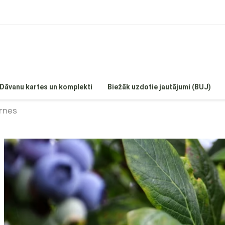
Dāvanu kartes un komplekti
Biežāk uzdotie jautājumi (BUJ)
irnes
 hortenzijas
Egles
Hortenzijas
Priedes
enzijas
Īves
ortenzijas
Kadiķi